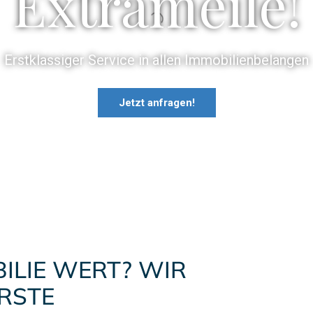
Extrameile!
Erstklassiger Service in allen Immobilien­belangen
Jetzt anfragen!
BILIE WERT? WIR
ERSTE