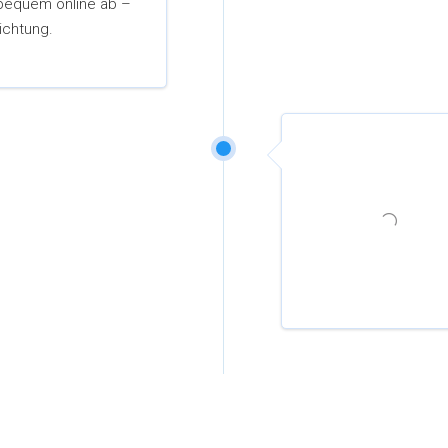
bequem online ab –
ichtung.